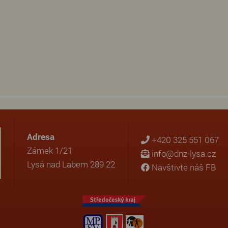
Adresa
+420 325 551 067
Zámek 1/21
info@dnz-lysa.cz
Lysá nad Labem 289 22
Navštivte náš FB