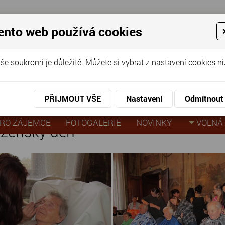
ento web používá cookies
ov pro seniory
še soukromí je důležité. Můžete si vybrat z nastavení cookies ní
KO
KON
virtuální prohlídka
PŘIJMOUT VŠE
Nastavení
Odmítnout
vřených dveří - Lázeňský den
RO ZÁJEMCE
FOTOGALERIE
NOVINKY
VOLNÁ 
ázeňský den