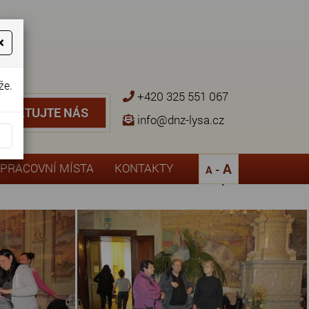
×
že.
+420 325 551 067
NTAKTUJTE NÁS
TAKTUJTE NÁS
info@dnz-lysa.cz
¨
A
PRACOVNÍ MÍSTA
KONTAKTY
-
A
Zpět