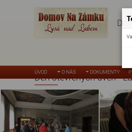
T
Dom
Va
Úvodní stránka
»
Akce, fotogalerie
»
Den ote
ÚVOD
O NÁS
DOKUMENTY
P
Den otevřených dveří - L