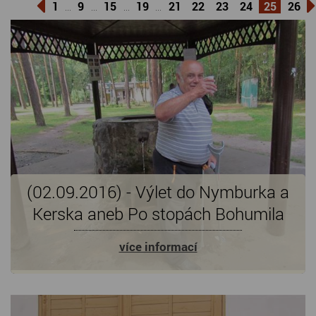
1
9
15
19
21
22
23
24
25
26
...
...
...
...
(02.09.2016) - Výlet do Nymburka a
Kerska aneb Po stopách Bohumila
Hrabala
více informací