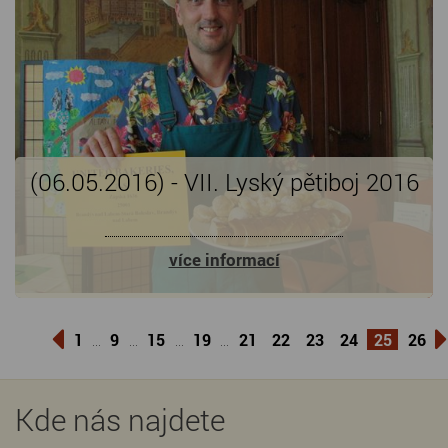
(06.05.2016) - VII. Lyský pětiboj 2016
více informací
1
9
15
19
21
22
23
24
25
26
...
...
...
...
Kde nás najdete