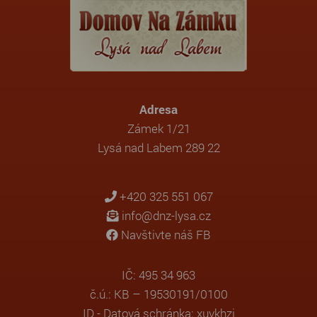
Adresa
Zámek 1/21
Lysá nad Labem 289 22
+420 325 551 067
info@dnz-lysa.cz
Navštivte náš FB
IČ: 495 34 963
č.ú.: KB – 19530191/0100
ID - Datová schránka: xuvkhzj