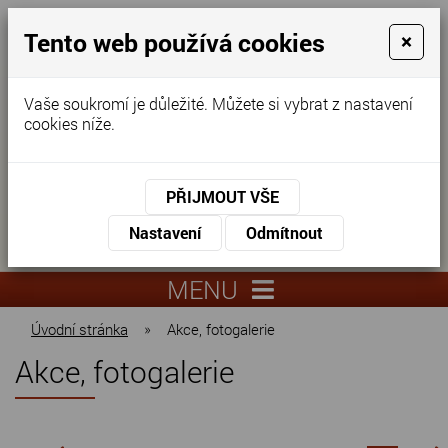
Tento web používá cookies
×
Vaše soukromí je důležité. Můžete si vybrat z nastavení
cookies níže.
Domov pro seniory
KONTAKTUJTE NÁS
PŘIJMOUT VŠE
KONTAKTUJTE NÁS
+420
Nastavení
Odmítnout
virtuální
325
info@dnz-
prohlídka
551
lysa.cz
MENU
067
Úvodní stránka
»
Akce, fotogalerie
Akce, fotogalerie